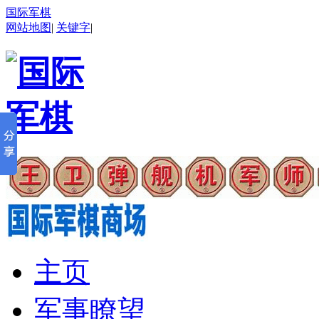
国际军棋
网站地图
|
关键字
|
主页
军事瞭望