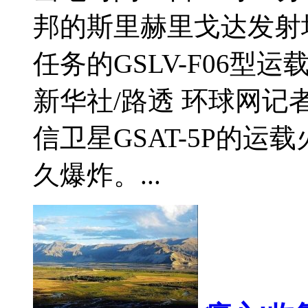
邦的斯里赫里戈达发射
任务的GSLV-F06
新华社/路透 环球网
信卫星GSAT-5P的运
久爆炸。...