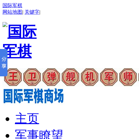
国际军棋
网站地图
|
关键字
|
主页
军事瞭望