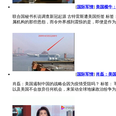
[
国际军情
]
美国横牛：
联合国秘书长说调查新冠起源 古特雷斯遭美国拒签 标签
属机构的那些恩怨，而令外界感到震惊的是，即便是作为联
[
国际军情
]
肖磊：美
肖磊：美国遏制中国的战略会因为疫情受阻吗？ 标签： 军棋
以及美国不会放弃任何机会，来策动全球地缘政治纷争为美