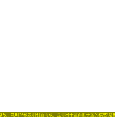
耗时26载发明创新而成。是青出于蓝而胜于蓝的棋艺!是当今