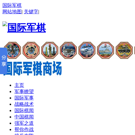
国际军棋
网站地图
|
关键字
|
主页
军事瞭望
国际军事
战略战术
国际棋闻
中国棋闻
强军之道
帮你作战