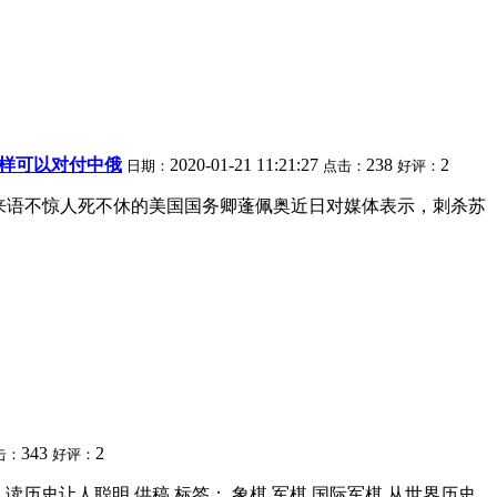
同样可以对付中俄
2020-01-21 11:21:27
238
2
日期：
点击：
好评：
 一直以来语不惊人死不休的美国国务卿蓬佩奥近日对媒体表示，刺杀苏
343
2
击：
好评：
 来源：读历史让人聪明 供稿 标签： 象棋 军棋 国际军棋 从世界历史