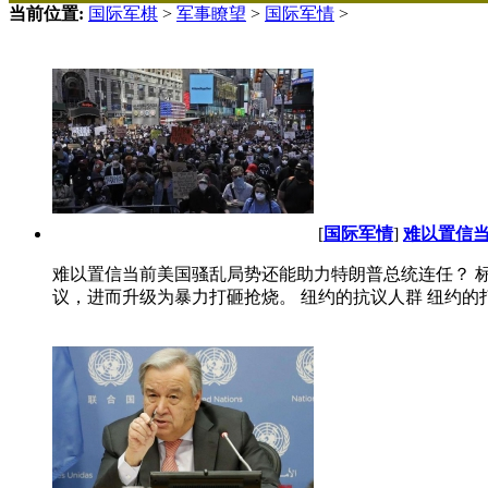
当前位置:
国际军棋
>
军事瞭望
>
国际军情
>
[
国际军情
]
难以置信当
难以置信当前美国骚乱局势还能助力特朗普总统连任？ 标签
议，进而升级为暴力打砸抢烧。 纽约的抗议人群 纽约的打砸