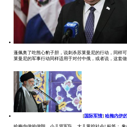
蓬佩奥了吃熊心豹子胆，说刺杀苏莱曼尼的行动，同样可以对付
莱曼尼的军事行动同样适用于对付中俄，或者说，这套做法
[
国际军情
]
哈梅内伊的
哈梅内伊的伊朗，小儿管军队，大儿掌控社会! 标签： 象棋 军棋