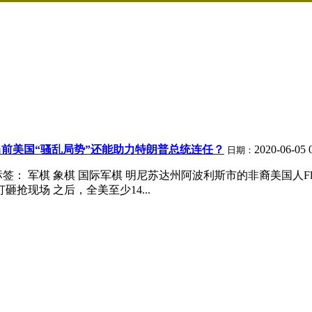
前美国“骚乱局势”还能助力特朗普总统连任？
2020-06-05 
日期：
： 军棋 象棋 国际军棋 明尼苏达州阿波利斯市的非裔美国人F
抢现场 之后，全美至少14...