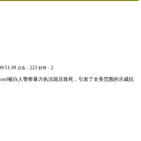
09:51:39
223
2
点击：
好评：
loyd被白人警察暴力执法跪压致死，引发了全美范围的示威抗