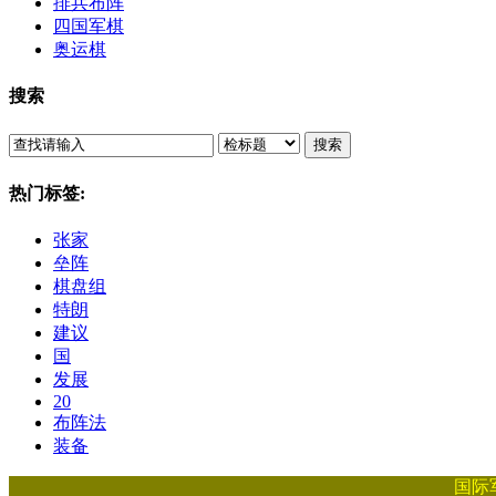
排兵布阵
四国军棋
奥运棋
搜索
搜索
热门标签:
张家
垒阵
棋盘组
特朗
建议
国
发展
20
布阵法
装备
国际军棋，