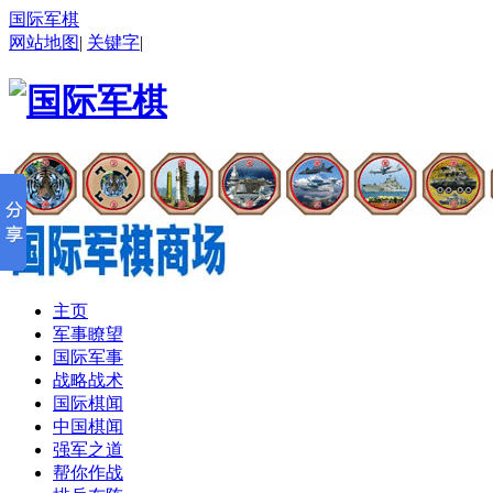
国际军棋
网站地图
|
关键字
|
主页
军事瞭望
国际军事
战略战术
国际棋闻
中国棋闻
强军之道
帮你作战