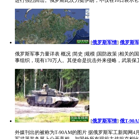
进行强烈回击。俄罗斯此次力挺伊朗，不仅在10日表示它绝
[
俄罗斯军情
]
俄罗斯
俄罗斯军事力量详表 概况 |简史 |规模 |国防政策 |相关
事组织，现有170万人。其使命是抗击外来侵略，武装保卫
[
俄罗斯军情
]
俄T-9
外媒刊出的被称为T-90AM的图片 据俄罗斯军工新闻网
军武器装备展上公开亮相。与国外所有现役主战坦克相比，