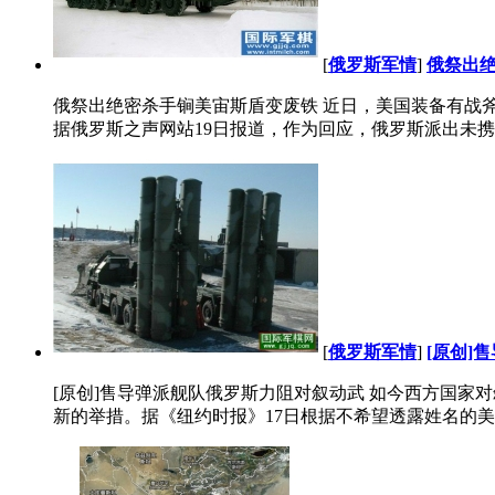
[
俄罗斯军情
]
俄祭出绝
俄祭出绝密杀手锏美宙斯盾变废铁 近日，美国装备有战
据俄罗斯之声网站19日报道，作为回应，俄罗斯派出未携载武
[
俄罗斯军情
]
[原创]
[原创]售导弹派舰队俄罗斯力阻对叙动武 如今西方国
新的举措。据《纽约时报》17日根据不希望透露姓名的美国