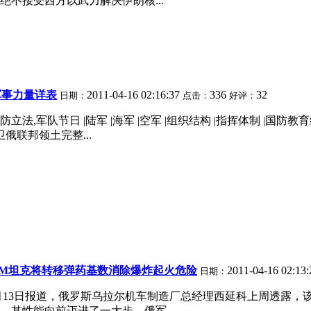
不接受西方以武力解决伊朗核...
军事力量详表
2011-04-16 02:16:37
336
32
日期：
点击：
好评：
的国防立法,军队节日 |陆军 |海军 |空军 |组织结构 |指挥体制 
俄联邦领土完整...
0AM坦克将转移弹药基数消除爆炸起火危险
2011-04-16 02:13
日期：
4月13日报道，俄罗斯乌拉尔机车制造厂总经理西延科上周透露，
其性能向前迈进了一大步。俄军...