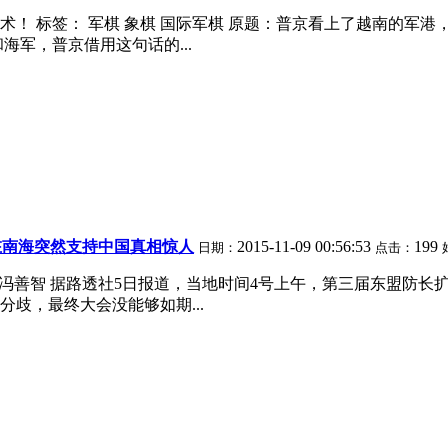
签： 军棋 象棋 国际军棋 原题：普京看上了越南的军港，为了回到
军，普京借用这句话的...
在南海突然支持中国真相惊人
2015-11-09 00:56:53
199
日期：
点击：
6:43:34 冯善智 据路透社5日报道，当地时间4号上午，第三届
歧，最终大会没能够如期...