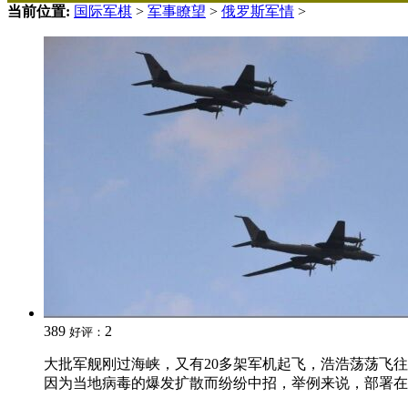
当前位置:
国际军棋
>
军事瞭望
>
俄罗斯军情
>
389
2
好评：
大批军舰刚过海峡，又有20多架军机起飞，浩浩荡荡飞往
因为当地病毒的爆发扩散而纷纷中招，举例来说，部署在日