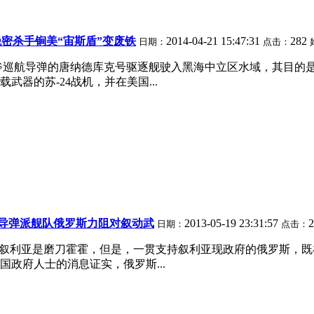
密杀手锏美“宙斯盾”变废铁
2014-04-21 15:47:31
282
日期：
点击：
斧巡航导弹的唐纳德库克号驱逐舰驶入黑海中立区水域，其目的
器的苏-24战机，并在美国...
售导弹派舰队俄罗斯力阻对叙动武
2013-05-19 23:31:57
日期：
点击：
家对叙利亚是磨刀霍霍，但是，一贯支持叙利亚现政府的俄罗斯，
政府人士的消息证实，俄罗斯...