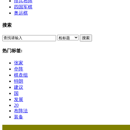
排兵布阵
四国军棋
奥运棋
搜索
搜索
热门标签:
张家
垒阵
棋盘组
特朗
建议
国
发展
20
布阵法
装备