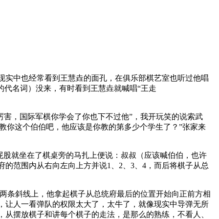
现实中也经常看到王慧垚的面孔，在俱乐部棋艺室也听过他唱
的代名词）没来，有时看到王慧垚就喊唱“王走
很厉害，国际军棋你学会了你也下不过他”，我开玩笑的说索武
教教你这个伯伯吧，他应该是你教的第多少个学生了？”张家来
股就坐在了棋桌旁的马扎上便说：叔叔（应该喊伯伯，也许
的范围内从右向左向上方并说1、2、3、4，而后将棋子从总
两条斜线上，他拿起棋子从总统府最后的位置开始向正前方相
，让人一看弹队的权限太大了，太牛了，就像现实中导弹无所
，从摆放棋子和讲每个棋子的走法，是那么的熟练，不看人、