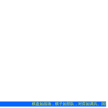
棋盘如战场，棋子如部队，对弈如调兵。国际军棋