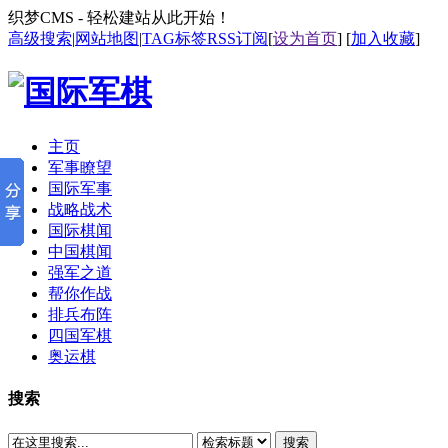
织梦CMS - 轻松建站从此开始！
高级搜索
|
网站地图
|
TAG标签
RSS订阅
[
设为首页
] [
加入收藏
]
主页
军事瞭望
国际军事
战略战术
国际棋闻
中国棋闻
强军之道
帮你作战
排兵布阵
四国军棋
奥运棋
搜索
搜索