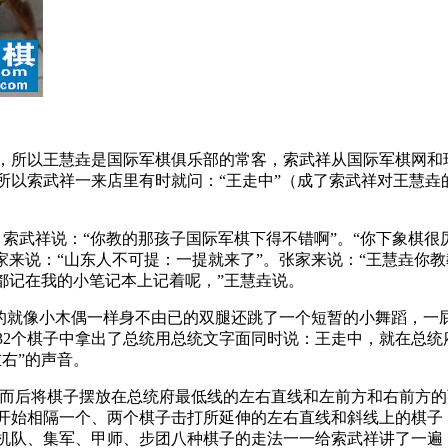
所以王慧垚是国际军棋俱乐部的常客，索武祥从国际军棋网和
所以索武祥一来店里有时就问：“王走中”（成了索武祥对王慧垚
，索武祥说：“你教的那孩子国际军棋下得不错啊”。“你下象棋
家来说：“山东人不可提：一提就来了”。张家来说：“王慧垚你
都记在我的小笔记本上记着呢，”王慧垚说。
就像小木偶一样身不由已的双腿还跳了一个短暂的小舞蹈，一屁
2个棋子中拿出了总统用总统文字面同时说：王走中，就在总统府
右”的声音。
后将棋子摆放在总统府最低线的左右直线和左前方和右前方的
开始相隔一个、两个棋子击打所延伸的左右直线和斜线上的棋子
机队、集军、甲师、步团八种棋子的走法一一给索武祥讲了一遍