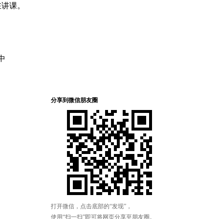
在讲课。
中