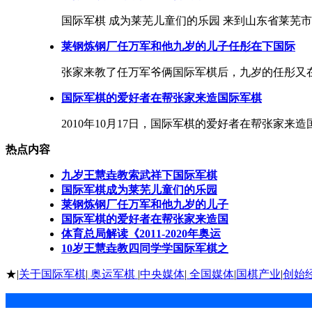
国际军棋 成为莱芜儿童们的乐园 来到山东省莱芜市
莱钢炼钢厂任万军和他九岁的儿子任彤在下国际
张家来教了任万军爷俩国际军棋后，九岁的任彤又在
国际军棋的爱好者在帮张家来造国际军棋
2010年10月17日，国际军棋的爱好者在帮张家来造国际
热点内容
九岁王慧垚教索武祥下国际军棋
国际军棋成为莱芜儿童们的乐园
莱钢炼钢厂任万军和他九岁的儿子
国际军棋的爱好者在帮张家来造国
体育总局解读《2011-2020年奥运
10岁王慧垚教四同学学国际军棋之
★|
关于国际军棋
|
奥运军棋
|
中央媒体
|
全国媒体
|
国棋产业
|
创始