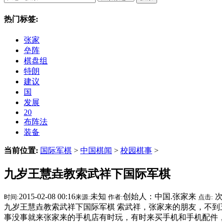
热门标签:
张家
垒阵
棋盘组
特朗
建议
国
发展
20
布阵法
装备
当前位置:
国际军棋
>
中国棋闻
>
校园棋事
>
九岁王慧垚教索武祥下国际军棋
2015-02-08 00:16
未知
创始人：中国.张家来
时间:
来源:
作者:
点击:
九岁王慧垚教索武祥下国际军棋 索武祥，张家来的朋友，不
事没事就来张家来的手机店有时玩，有时来买手机和手机配件