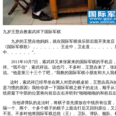
九岁王慧垚教索武祥下国际军棋
九岁的王慧垚他妈妈，就在国际军棋俱乐部后面开美发店，
《国际军棋歌》，、、、、、、王走中，卫走直，、、、、、
中、、、、、、”。
2011年10月7日，索武祥又来张家来的国际军棋的手机店
祥。“我不信”，索武祥说。说也巧，不多时，王慧垚来了，张
说。“他是第三十三个了吧，“我教的国际军棋小朋友和大人我
这时，索武祥已经早坐在两人对弈的棋桌前，王慧垚高兴的
是习惯的原因）我给你讲一下国际军棋之棋子的走法，顺手从3
统府最下中部的位置将向前后左右并听到“啪啪啪啪的和前后左
当他讲弹队的走法时，将棋子首先摆放在中线所有位置，而
隔一个、两个、十多个棋子的棋子上面击打后又回到原位，又
不至。不多时他将国际军棋总统（王）、卫队、弹队、舰队、