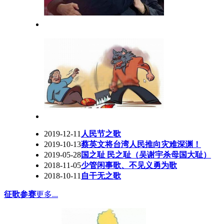
2019-12-11
人民节之歌
2019-10-13
蔡英文将台湾人民推向灾难深渊！
2019-05-28
国之耻 民之耻（吴谢宇杀母国大耻）
2018-11-05
少管闲事歌、不见义勇为歌
2018-10-11
自干无之歌
征歌参赛
更多...