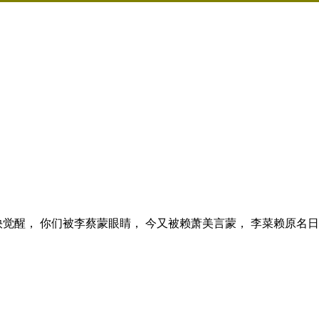
快觉醒， 你们被李蔡蒙眼睛， 今又被赖萧美言蒙， 李菜赖原名日..