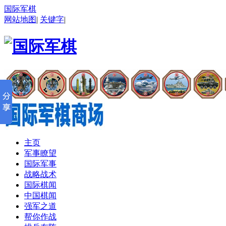
国际军棋
网站地图
|
关键字
|
主页
军事瞭望
国际军事
战略战术
国际棋闻
中国棋闻
强军之道
帮你作战