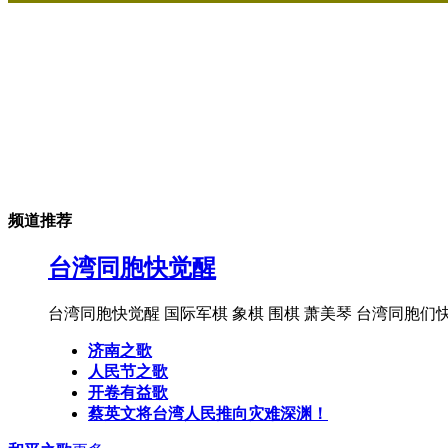
频道推荐
台湾同胞快觉醒
台湾同胞快觉醒 国际军棋 象棋 围棋 萧美琴 台湾同胞们
济南之歌
人民节之歌
开卷有益歌
蔡英文将台湾人民推向灾难深渊！