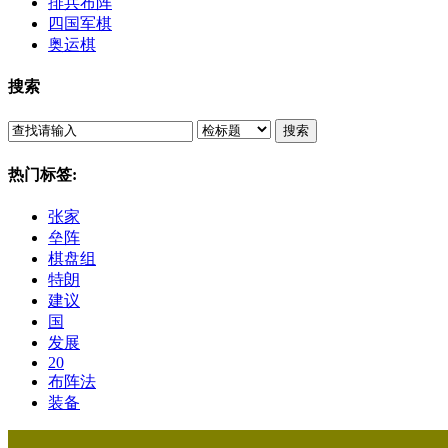
排兵布阵
四国军棋
奥运棋
搜索
搜索
热门标签:
张家
垒阵
棋盘组
特朗
建议
国
发展
20
布阵法
装备