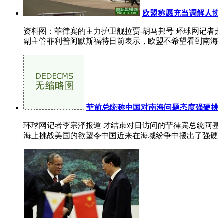
欧盟称愿充当调解人
资料图：菲律宾的主力护卫舰拉贾-胡马邦号 环球网记者
副主管菲利普阿默斯福特日前表示，欧盟不希望看到南海问
菲前总统称中国对南海问题态度强硬
环球网记者李宗泽报道 才结束对日访问的菲律宾总统阿
海上挑战美国的欲望令中国近来在海域纷争中摆出了强硬姿