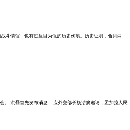
的战斗情谊，也有过反目为仇的历史伤痕。历史证明，合则两
行记者会。 洪磊首先发布消息： 应外交部长杨洁篪邀请，孟加拉人民