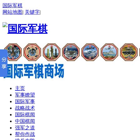
国际军棋
网站地图
|
关键字
|
主页
军事瞭望
国际军事
战略战术
国际棋闻
中国棋闻
强军之道
帮你作战